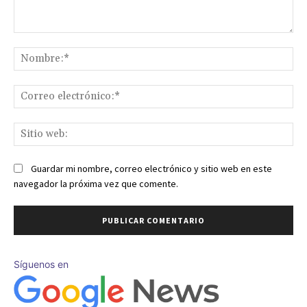
Comentario:
No
Co
ele
Sit
we
Guardar mi nombre, correo electrónico y sitio web en este
navegador la próxima vez que comente.
Síguenos en