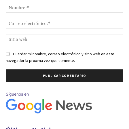
No
Co
ele
Sit
we
Guardar mi nombre, correo electrónico y sitio web en este
navegador la próxima vez que comente.
Síguenos en