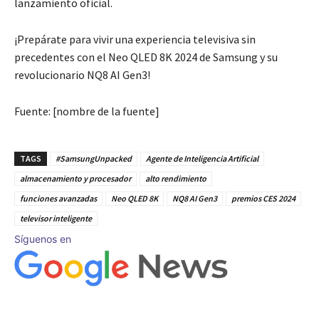
lanzamiento oficial.
¡Prepárate para vivir una experiencia televisiva sin
precedentes con el Neo QLED 8K 2024 de Samsung y su
revolucionario NQ8 AI Gen3!
Fuente: [nombre de la fuente]
TAGS
#SamsungUnpacked
Agente de Inteligencia Artificial
almacenamiento y procesador
alto rendimiento
funciones avanzadas
Neo QLED 8K
NQ8 AI Gen3
premios CES 2024
televisor inteligente
Síguenos en