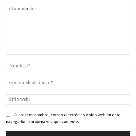
Comentario:
No
Co
ele
Sit
we
Guardar mi nombre, correo electrónico y sitio web en este
navegador la próxima vez que comente.