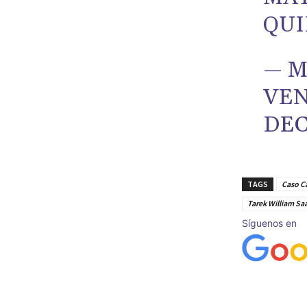
QUI
— M
VEN
DEC
TAGS
Caso C
Tarek William Sa
Síguenos en