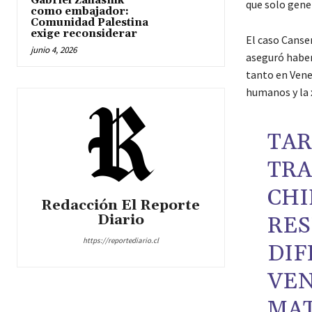
Gabriel Zaliasnik
que solo gene
como embajador:
Comunidad Palestina
exige reconsiderar
El caso Canser
junio 4, 2026
aseguró haber
tanto en Venez
humanos y la 
TAR
TRA
CHI
Redacción El Reporte
Diario
RES
https://reportediario.cl
DIF
VEN
MAT