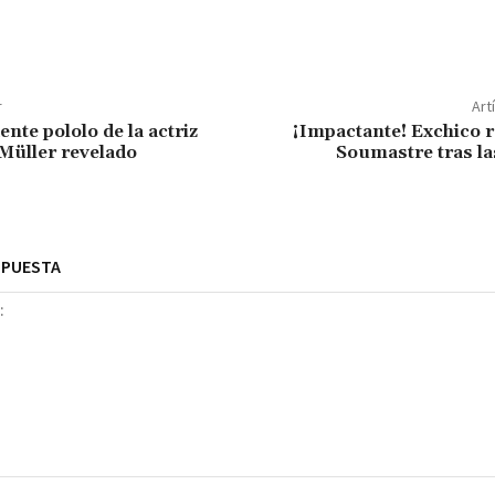
r
Art
nte pololo de la actriz
¡Impactante! Exchico re
Müller revelado
Soumastre tras la
SPUESTA