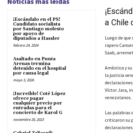
Noticias más leídas
¡Escánd
¡Escándalo en el PS!
a Chile
Candidato socialista
por Santiago molesto
por apoyo de
Luego de que s
diputados a Hassler
rapero Canser
febrero 24, 2024
Saab, arremet
Asaltado en Punta
Arenas termina
Améstica y su 
detenido en el hospital
por causa legal
la justicia ve
mayo 3, 2026
declaraciones
Víctor Jara, i
¡Increíble! Coté López
venezolanos.
ofrece pagar
cualquier precio por
entradas para el
Las palabras d
concierto de Karol G
noviembre 20, 2023
criticaron su 
declaraciones