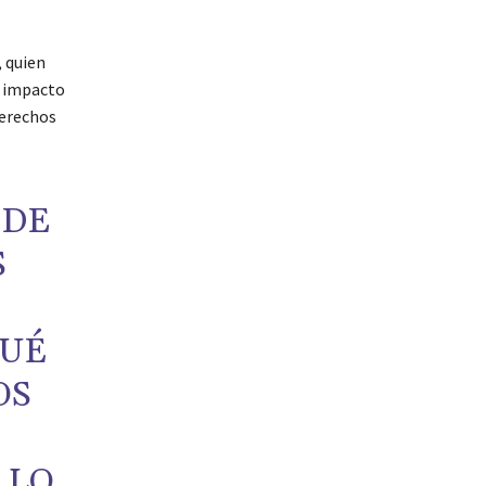
, quien
n impacto
derechos
 DE
S
QUÉ
OS
 LO