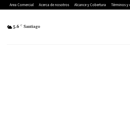
Area Comercial
Acerca de nosotros
Alcance y Cobertura
Términos y 
5.6
C
Santiago