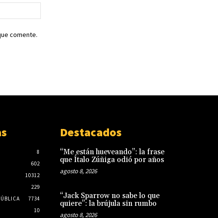
Sitio
web:
 que comente.
as
Destacados
“Me están hueveando”: la frase
8
que Ítalo Zúñiga odió por años
602
agosto 8, 2026
10312
229
“Jack Sparrow no sabe lo que
PÚBLICA
7734
quiere”: la brújula sin rumbo
10
agosto 8, 2026