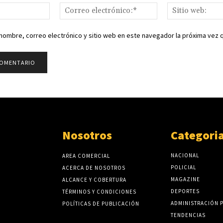
Nombre:*
Correo
electrónico:*
nombre, correo electrónico y sitio web en este navegador la próxima vez
Nosotros
Categori
NACIONAL
AREA COMERCIAL
POLICIAL
ACERCA DE NOSOTROS
MAGAZINE
ALCANCE Y COBERTURA
DEPORTES
TÉRMINOS Y CONDICIONES
ADMINISTRACIÓN 
POLÍTICAS DE PUBLICACIÓN
TENDENCIAS