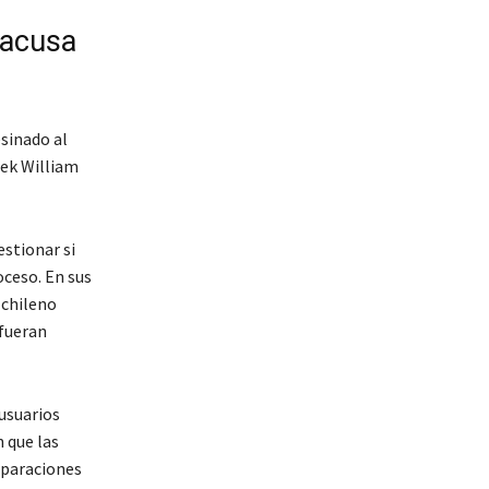
 acusa
esinado al
rek William
estionar si
oceso. En sus
 chileno
 fueran
 usuarios
 que las
mparaciones