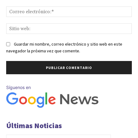
Co
ele
Sit
we
Guardar mi nombre, correo electrónico y sitio web en este
navegador la próxima vez que comente.
Síguenos en
Últimas Noticias