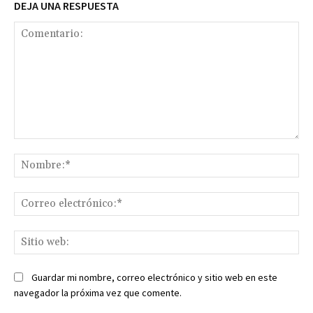
DEJA UNA RESPUESTA
Comentario:
No
Co
ele
Sit
we
Guardar mi nombre, correo electrónico y sitio web en este
navegador la próxima vez que comente.