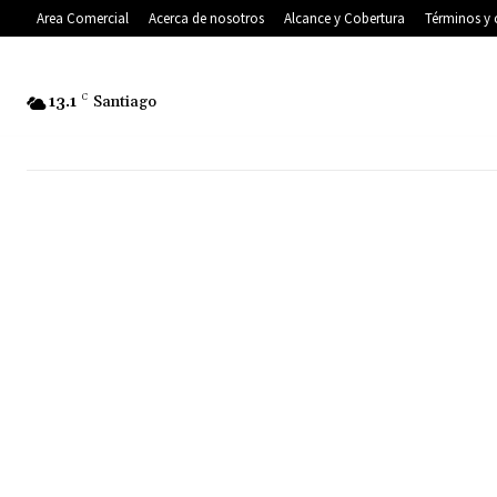
Area Comercial
Acerca de nosotros
Alcance y Cobertura
Términos y 
13.1
C
Santiago