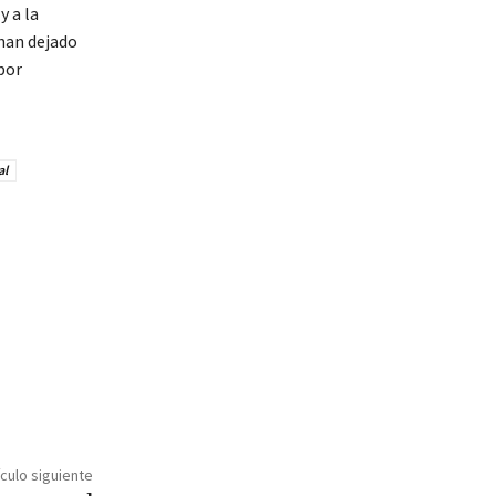
y a la
 han dejado
por
al
ículo siguiente