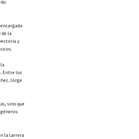
rdo
a encargada
 de la
yectoria y
sicos.
la
. Entre los
her, Jorge
as, sino que
 géneros
n la carrera