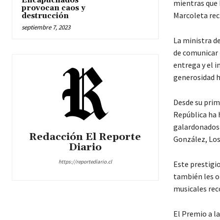
Encapuchados
mientras que 
provocan caos y
Marcoleta rec
destrucción
septiembre 7, 2023
La ministra de
de comunicar l
entrega y el i
generosidad h
Desde su prim
República ha h
galardonados 
Redacción El Reporte
González, Los 
Diario
https://reportediario.cl
Este prestigio
también les o
musicales rec
El Premio a la