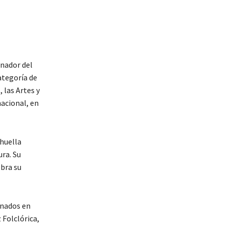
nador del
ategoría de
 las Artes y
nacional, en
huella
ra. Su
bra su
onados en
 Folclórica,