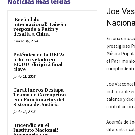
Noticias más leídas
Joe Vas
¡Escándalo
Naciona
internacional! Taiwán
responde a Putin y
desafía a China
En una emocio
marzo 19, 2024
prestigioso P
Música Popular
Polémica en la UEFA:
árbitro vetado en
el Patrimonio,
EE.UU. dirigirá final
cumplimiento 
clave
junio 11, 2026
Joe Vasconcel
Carabineros Destapa
imborrable en 
Trama de Corrupción
talento y ded
con Funcionarios del
Sistema de Justicia
contribución a
junio 12, 2025
Además de Joe
¡Incendio en el
diferentes ca
Instituto Nacional!