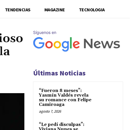
TENDENCIAS
MAGAZINE
TECNOLOGIA
Síguenos en
gioso
la
Últimas Noticias
“Fueron 8 meses”:
Yasmín Valdés revela
su romance con Felipe
Camiroaga
agosto 7, 2026
“Le pedí disculpas”:
Viviana Nunes se