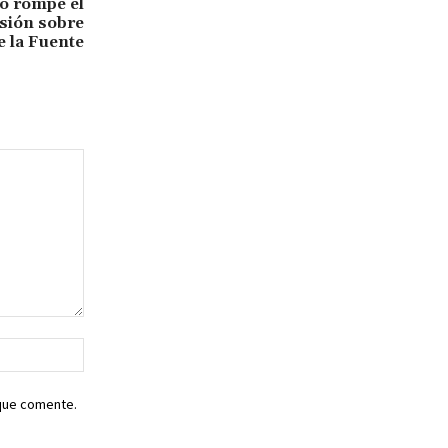
ro rompe el
isión sobre
e la Fuente
Sitio
web:
 que comente.