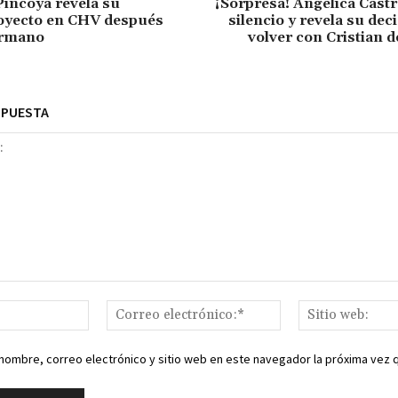
Pincoya revela su
¡Sorpresa! Angélica Cast
oyecto en CHV después
silencio y revela su dec
ermano
volver con Cristian d
SPUESTA
Nombre:*
Correo
electrónico:*
nombre, correo electrónico y sitio web en este navegador la próxima vez