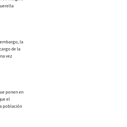
querella
n embargo, la
cargo de la
Una vez
 que ponen en
que el
la población