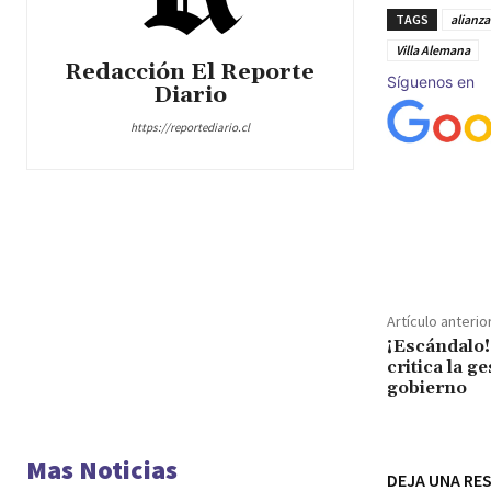
TAGS
alianza
Villa Alemana
Redacción El Reporte
Síguenos en
Diario
https://reportediario.cl
Cuota
Artículo anterio
¡Escándalo!
critica la g
gobierno
Mas Noticias
DEJA UNA RE