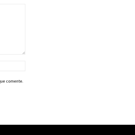
Sitio
web:
 que comente.