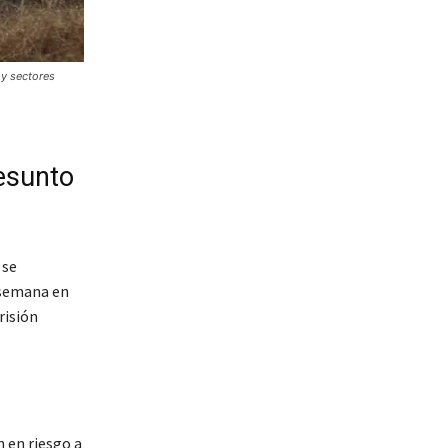
 y sectores
esunto
 se
e semana en
risión
 en riesgo a