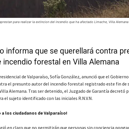
estan para realizar la extincion del incendio que ha afectado Limache, Villa Alemana
o informa que se querellará contra pr
 incendio forestal en Villa Alemana
residencial de Valparaíso, Sofía González, anunció que el Gobierno
tra el presunto autor del incendio forestal registrado este fin d
Villa Alemana. Tras ser detenido, el Juzgado de Garantía decretó p
a el sujeto identificado con las iniciales R.N.V.N.
 a los ciudadanos de Valparaíso!
dejó en claro que no permitirán que personas sin conciencia pongan