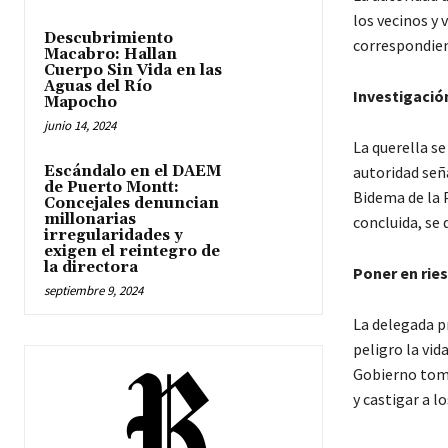
los vecinos y 
Descubrimiento
correspondient
Macabro: Hallan
Cuerpo Sin Vida en las
Aguas del Río
Investigació
Mapocho
junio 14, 2024
La querella se
Escándalo en el DAEM
autoridad seña
de Puerto Montt:
Bidema de la P
Concejales denuncian
millonarias
concluida, se
irregularidades y
exigen el reintegro de
la directora
Poner en ries
septiembre 9, 2024
La delegada p
peligro la vid
Gobierno toma
y castigar a l