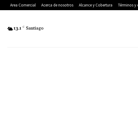
Area Comercial
Acerca de nosotros
Alcance y Cobertura
Términos y 
13.1
C
Santiago