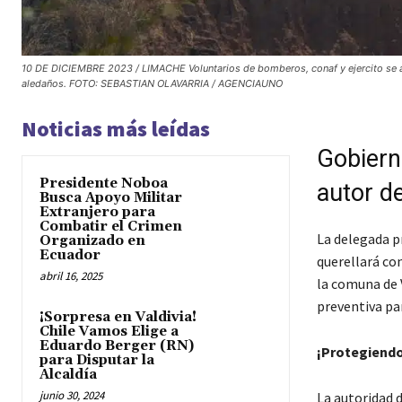
10 DE DICIEMBRE 2023 / LIMACHE Voluntarios de bomberos, conaf y ejercito se apr
aledaños. FOTO: SEBASTIAN OLAVARRIA / AGENCIAUNO
Noticias más leídas
Gobiern
Presidente Noboa
autor de
Busca Apoyo Militar
Extranjero para
Combatir el Crimen
La delegada p
Organizado en
Ecuador
querellará con
abril 16, 2025
la comuna de 
preventiva par
¡Sorpresa en Valdivia!
Chile Vamos Elige a
Eduardo Berger (RN)
¡Protegiendo
para Disputar la
Alcaldía
junio 30, 2024
La autoridad 