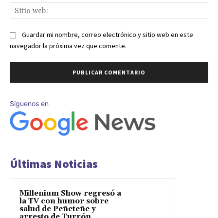
Sit
we
Guardar mi nombre, correo electrónico y sitio web en este
navegador la próxima vez que comente.
Síguenos en
Últimas Noticias
Millenium Show regresó a
la TV con humor sobre
salud de Peñeteñe y
arresto de Turrón