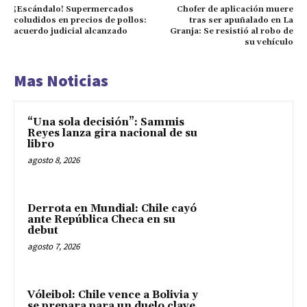
¡Escándalo! Supermercados
Chofer de aplicación muere
coludidos en precios de pollos:
tras ser apuñalado en La
acuerdo judicial alcanzado
Granja: Se resistió al robo de
su vehículo
Mas Noticias
“Una sola decisión”: Sammis
Reyes lanza gira nacional de su
libro
agosto 8, 2026
Derrota en Mundial: Chile cayó
ante República Checa en su
debut
agosto 7, 2026
Vóleibol: Chile vence a Bolivia y
se prepara para un duelo clave