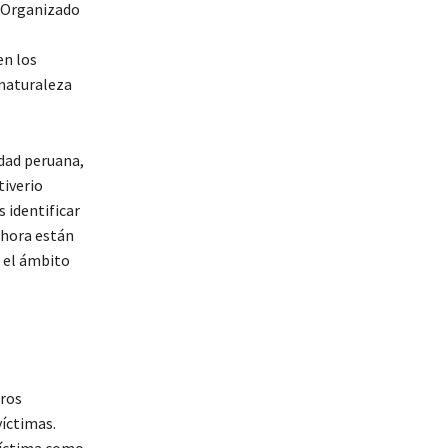
n Organizado
s
en los
 naturaleza
idad peruana,
tiverio
s identificar
ahora están
n el ámbito
tros
víctimas.
 víctima como