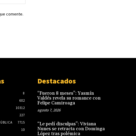
web:
 que comente.
as
Destacados
“Fueron 8 meses”: Yasmín
8
Valdés revela su romance con
602
Felipe Camiroaga
10312
agosto 7, 2026
227
PÚBLICA
7715
“Le pedí disculpas”: Viviana
Nunes se retracta con Dominga
10
López tras polémica