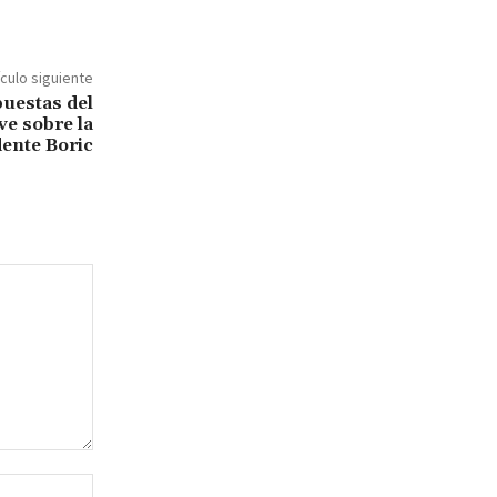
ículo siguiente
uestas del
e sobre la
dente Boric
Sitio