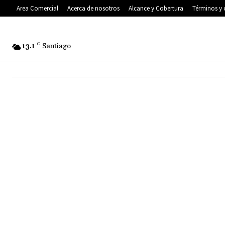
Area Comercial
Acerca de nosotros
Alcance y Cobertura
Términos y 
13.1
C
Santiago