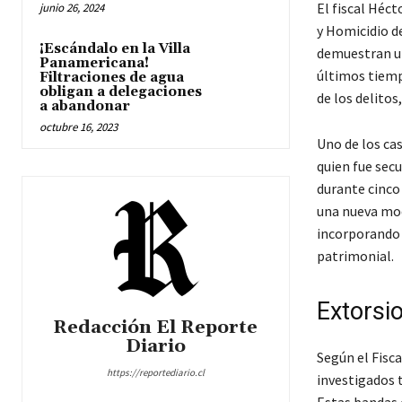
El fiscal Héct
junio 26, 2024
y Homicidio de
¡Escándalo en la Villa
demuestran un
Panamericana!
últimos tiemp
Filtraciones de agua
obligan a delegaciones
de los delitos
a abandonar
octubre 16, 2023
Uno de los ca
quien fue sec
durante cinco 
una nueva mod
incorporando 
patrimonial.
Extorsi
Redacción El Reporte
Diario
Según el Fisc
https://reportediario.cl
investigados t
Estas bandas 