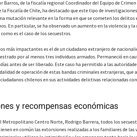
or Barros, de la fiscalía regional Coordinador del Equipo de Crime
 la Fiscalía de Chile, ha destacado que este tipo de investigacione
a mutación relevante en la forma en que se cometen los delitos 
os. En particular, se ha observado un aumento en la violencia y la
, como es el caso de los secuestros.
sos más impactantes es el de un ciudadano extranjero de nacional
uestrado por al menos tres individuos armados. Permaneció en cau
días antes de ser liberado. Este caso ha permitido a las autoridade
alidad de operación de estas bandas criminales extranjeras, que 
ciudadanos chilenos en sus actividades delictivas relacionadas co
ones y recompensas económicas
al Metropolitano Centro Norte, Rodrigo Barrera, todos los secues
ienen en común las extorsiones realizadas a los familiares de las 
criminales utilizan la intimidación y las amenazas tanto hacia la