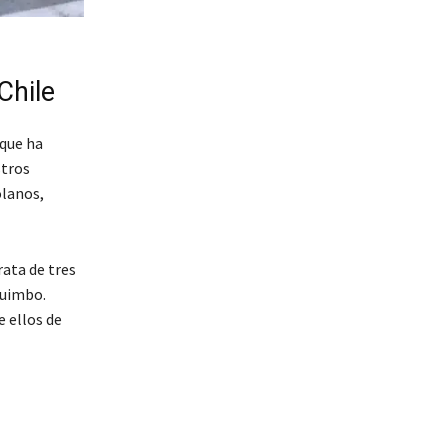
Chile
 que ha
stros
olanos,
rata de tres
quimbo.
e ellos de