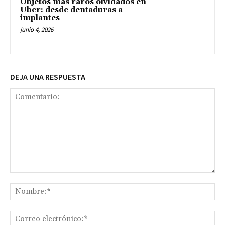
Objetos más raros olvidados en
Uber: desde dentaduras a
implantes
junio 4, 2026
DEJA UNA RESPUESTA
Comentario:
No
Co