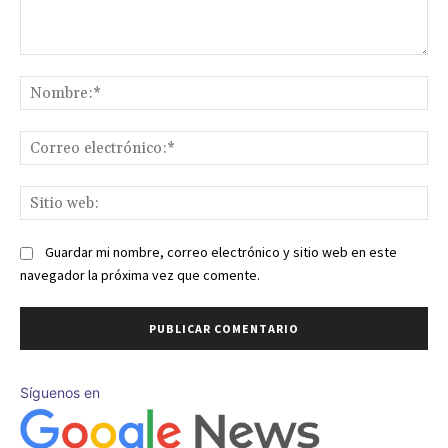
Comentario:
No
Co
ele
Sit
we
Guardar mi nombre, correo electrónico y sitio web en este
navegador la próxima vez que comente.
Síguenos en