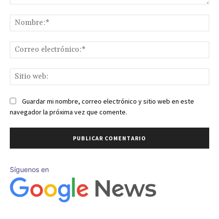
Comentario:
No
Co
ele
Sit
we
Guardar mi nombre, correo electrónico y sitio web en este
navegador la próxima vez que comente.
Síguenos en