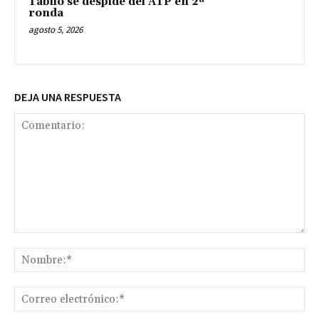
Tabilo se despide del ATP en 2ª
ronda
agosto 5, 2026
DEJA UNA RESPUESTA
Comentario:
No
Co
ele