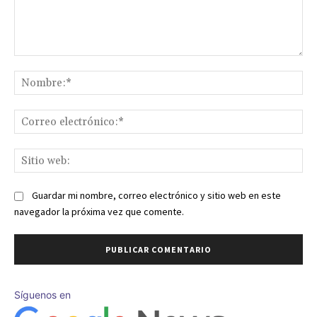
Comentario:
No
Co
ele
Sit
we
Guardar mi nombre, correo electrónico y sitio web en este
navegador la próxima vez que comente.
Síguenos en