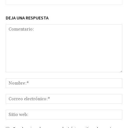
DEJA UNA RESPUESTA
Comentario:
No
Co
ele
Sit
we