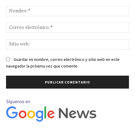
Comentario:
No
Co
ele
Sit
we
Guardar mi nombre, correo electrónico y sitio web en este
navegador la próxima vez que comente.
Síguenos en