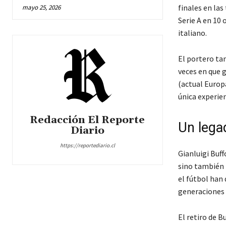
finales en la
mayo 25, 2026
Serie A en 10
italiano.
El portero ta
veces en que 
(actual Europa
única experien
Redacción El Reporte
Un lega
Diario
https://reportediario.cl
Gianluigi Buff
sino también 
el fútbol han
generaciones 
El retiro de B