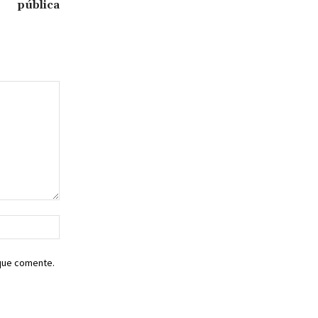
pública
Sitio
web:
 que comente.