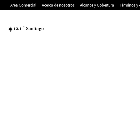
Area Comercial
Acerca de nosotros
Alcance y Cobertura
Términos y 
12.1
C
Santiago