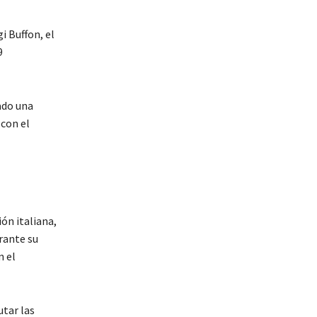
i Buffon, el
9
ado una
 con el
ión italiana,
rante su
n el
tar las