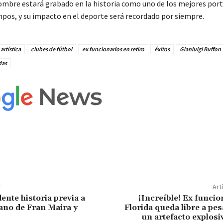
ombre estará grabado en la historia como uno de los mejores port
mpos, y su impacto en el deporte será recordado por siempre.
artística
clubes de fútbol
ex funcionarios en retiro
éxitos
Gianluigi Buffon
das
r
Art
ente historia previa a
¡Increíble! Ex funcio
no de Fran Maira y
Florida queda libre a pes
un artefacto explosiv