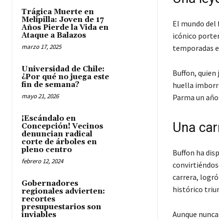
Trágica Muerte en
Melipilla: Joven de 17
El mundo del f
Años Pierde la Vida en
Ataque a Balazos
icónico porter
marzo 17, 2025
temporadas en
Universidad de Chile:
Buffon, quien 
¿Por qué no juega este
fin de semana?
huella imborra
mayo 21, 2026
Parma un año 
¡Escándalo en
Una carr
Concepción! Vecinos
denuncian radical
corte de árboles en
pleno centro
Buffon ha disp
febrero 12, 2024
convirtiéndos
carrera, logr
Gobernadores
histórico triun
regionales advierten:
recortes
presupuestarios son
Aunque nunca 
inviables