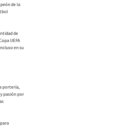
mpeón de la
útbol
ntidad de
a Copa UEFA
Incluso en su
a portería,
 y pasión por
as
 para