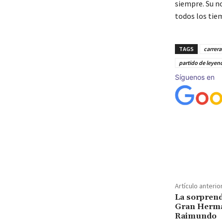
siempre. Su n
todos los tie
TAGS
carrera 
partido de leyen
Síguenos en
Cuota
Artículo anterio
La sorprend
Gran Herma
Raimundo