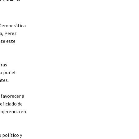
 Democrática
a, Pérez
nte este
tras
a por el
tes.
 favorecer a
eficiado de
injerencia en
 político y