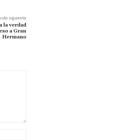
ículo siguiente
a la verdad
reso a Gran
Hermano
Sitio
web: