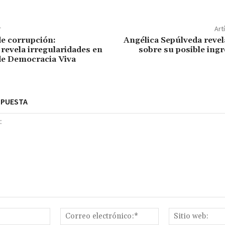
r
Art
e corrupción:
Angélica Sepúlveda revel
 revela irregularidades en
sobre su posible ing
de Democracia Viva
SPUESTA
Nombre:*
Correo
electrónico:*