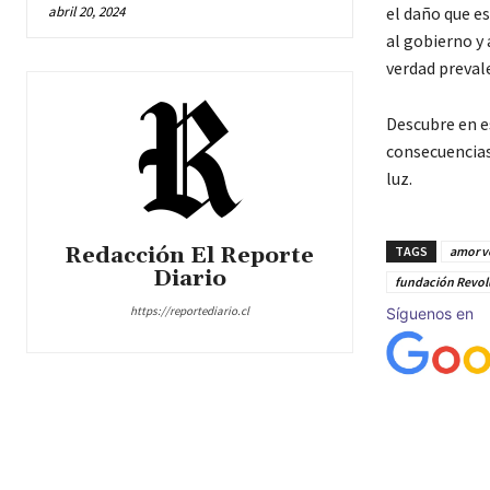
abril 20, 2024
el daño que es
al gobierno y 
verdad preval
Descubre en e
consecuencias 
luz.
Redacción El Reporte
TAGS
amor v
Diario
fundación Revol
https://reportediario.cl
Síguenos en
Cuota