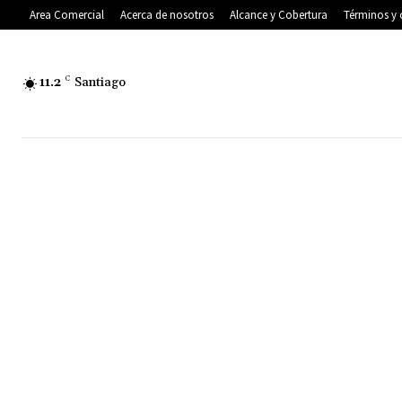
Area Comercial
Acerca de nosotros
Alcance y Cobertura
Términos y 
11.2
C
Santiago