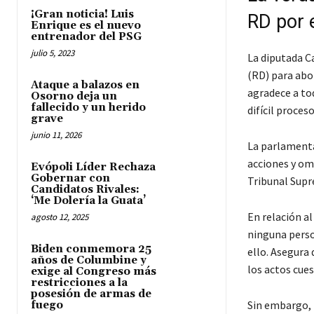
¡Gran noticia! Luis
RD por 
Enrique es el nuevo
entrenador del PSG
julio 5, 2023
La diputada C
(RD) para abo
Ataque a balazos en
agradece a to
Osorno deja un
fallecido y un herido
difícil proceso
grave
junio 11, 2026
La parlamenta
acciones y om
Evópoli Líder Rechaza
Gobernar con
Tribunal Supr
Candidatos Rivales:
‘Me Dolería la Guata’
En relación al
agosto 12, 2025
ninguna perso
Biden conmemora 25
ello. Asegura 
años de Columbine y
los actos cue
exige al Congreso más
restricciones a la
posesión de armas de
Sin embargo, 
fuego