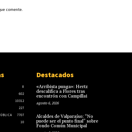
 que comente.
as
Destacados
«Arribista punga»: Hertz
8
descalifica a Flores tras
602
encontrón con Campillai
10312
agosto 6, 2026
227
PÚBLICA
7707
Alcaldes de Valparaíso: “No
puede ser el punto final” sobre
10
Fondo Común Municipal