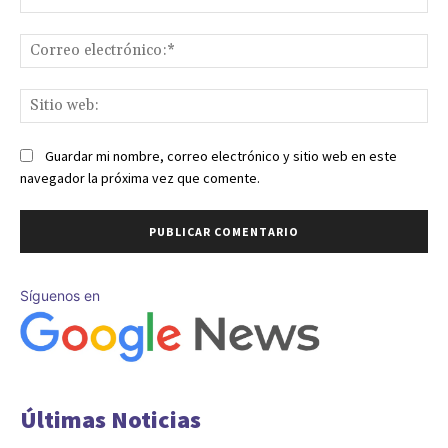
Co
ele
Sit
we
Guardar mi nombre, correo electrónico y sitio web en este
navegador la próxima vez que comente.
Síguenos en
Últimas Noticias