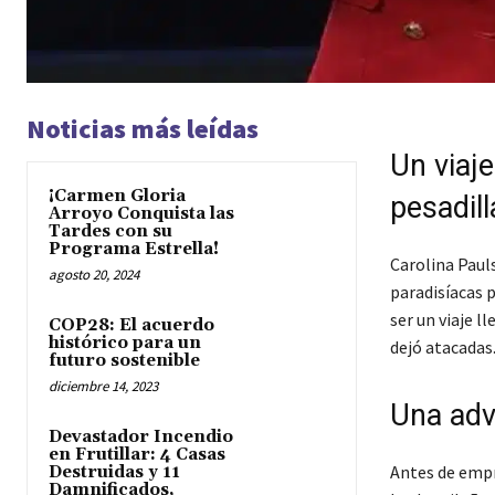
Noticias más leídas
Un viaje
¡Carmen Gloria
pesadill
Arroyo Conquista las
Tardes con su
Programa Estrella!
Carolina Paul
agosto 20, 2024
paradisíacas 
ser un viaje l
COP28: El acuerdo
histórico para un
dejó atacadas
futuro sostenible
diciembre 14, 2023
Una adv
Devastador Incendio
en Frutillar: 4 Casas
Antes de empr
Destruidas y 11
Damnificados,