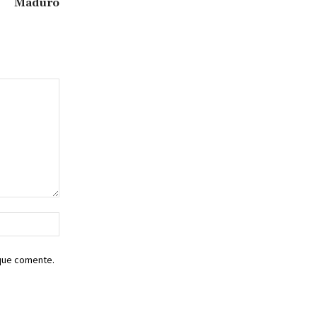
Maduro
Sitio
web:
 que comente.