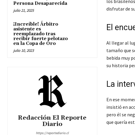
los brasileños
Persona Desaparecida
disfrutar de s
julio 21, 2025
¡Increíble! Árbitro
El encu
asistente es
reemplazado tras
recibir fuerte pelotazo
Al llegar al 
en la Copa de Oro
tamaño que se 
julio 10, 2023
bebida muy po
su historia p
La inte
En ese moment
insistió en ac
pero él se neg
Redacción El Reporte
que quería est
Diario
https://reportediario.cl