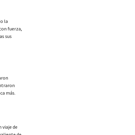
o la
con fuerza,
as sus
aron
ontraron
nca más.
 viaje de
valiente de