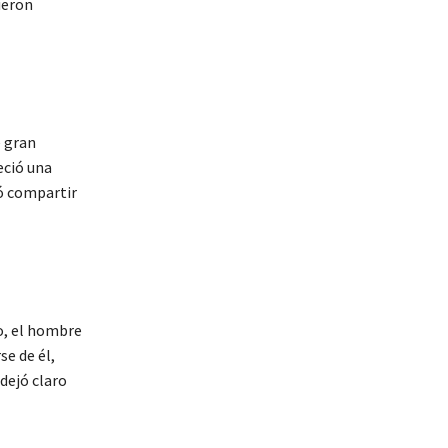
ieron
e gran
eció una
ió compartir
o, el hombre
se de él,
dejó claro