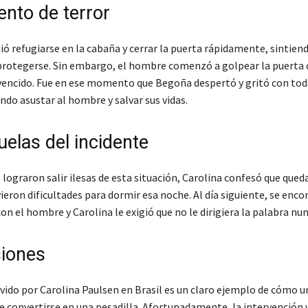
nto de terror
ió refugiarse en la cabaña y cerrar la puerta rápidamente, sintiend
protegerse. Sin embargo, el hombre comenzó a golpear la puerta 
 vencido. Fue en ese momento que Begoña despertó y gritó con tod
ndo asustar al hombre y salvar sus vidas.
uelas del incidente
 lograron salir ilesas de esta situación, Carolina confesó que qued
ieron dificultades para dormir esa noche. Al día siguiente, se enc
n el hombre y Carolina le exigió que no le dirigiera la palabra nu
iones
ivido por Carolina Paulsen en Brasil es un claro ejemplo de cómo un
 convertirse en una pesadilla. Afortunadamente, la intervención 