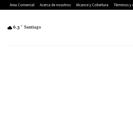
Area Comercial
Acerca de nosotros
Alcance y Cobertura
Términos y 
6.3
C
Santiago