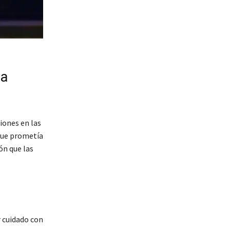
na
iones en las
 que prometía
ón que las
r cuidado con