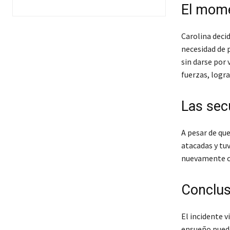
El mome
Carolina decid
necesidad de 
sin darse por
fuerzas, logra
Las sec
A pesar de que
atacadas y tuv
nuevamente co
Conclus
El incidente v
ensueño puede