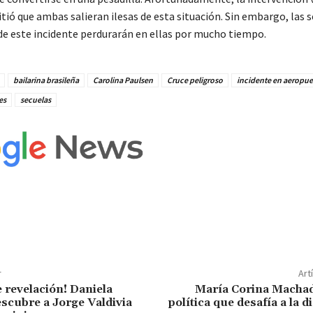
ió que ambas salieran ilesas de esta situación. Sin embargo, las 
e este incidente perdurarán en ellas por mucho tiempo.
bailarina brasileña
Carolina Paulsen
Cruce peligroso
incidente en aeropue
es
secuelas
r
Art
 revelación! Daniela
María Corina Machado
scubre a Jorge Valdivia
política que desafía a la d