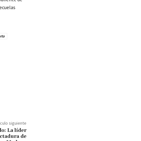
secuelas
rto
ículo siguiente
: La líder
ictadura de