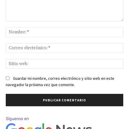
Comentario:
No
Co
ele
Sit
we
Guardar mi nombre, correo electrónico y sitio web en este
navegador la próxima vez que comente.
Síguenos en