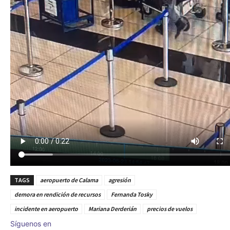
TAGS
aeropuerto de Calama
agresión
demora en rendición de recursos
Fernanda Tosky
incidente en aeropuerto
Mariana Derderián
precios de vuelos
Síguenos en