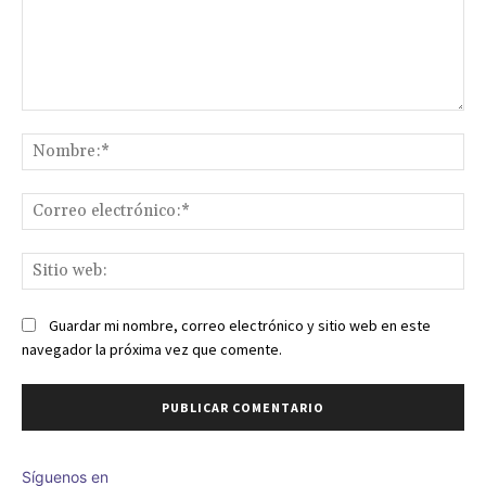
Comentario:
No
Co
ele
Sit
we
Guardar mi nombre, correo electrónico y sitio web en este
navegador la próxima vez que comente.
Síguenos en