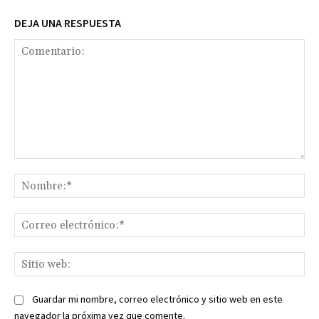
DEJA UNA RESPUESTA
Comentario:
No
Co
ele
Sit
we
Guardar mi nombre, correo electrónico y sitio web en este
navegador la próxima vez que comente.