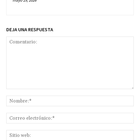
mayo 29, 2026
DEJA UNA RESPUESTA
Comentario:
No
Co
ele
Sit
we