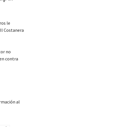
ros le
all Costanera
tor no
 en contra
rmación al