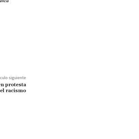
encia
ículo siguiente
en protesta
 el racismo