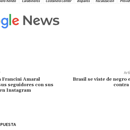
nero herido
Carabineros
Costanera Center
disparos
fiscalización
Provid
r
Art
a Francini Amaral
Brasil se viste de negro 
sus seguidores con sus
contra
 en Instagram
SPUESTA