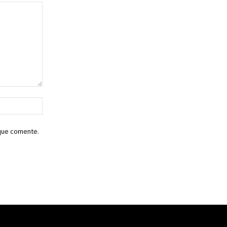
Sitio
web:
 que comente.