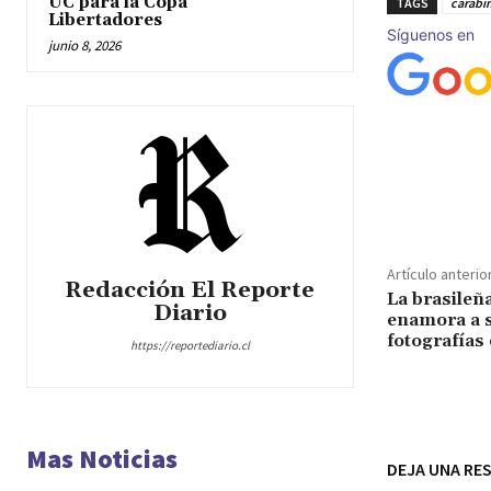
UC para la Copa
TAGS
carabi
Libertadores
Síguenos en
junio 8, 2026
Cuota
Artículo anterio
Redacción El Reporte
La brasileñ
Diario
enamora a 
fotografías
https://reportediario.cl
Mas Noticias
DEJA UNA RE