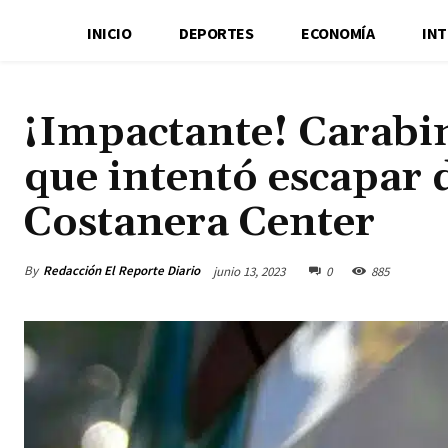
INICIO
DEPORTES
ECONOMÍA
IN
¡Impactante! Carabi
que intentó escapar d
Costanera Center
By
Redacción El Reporte Diario
junio 13, 2023
0
885