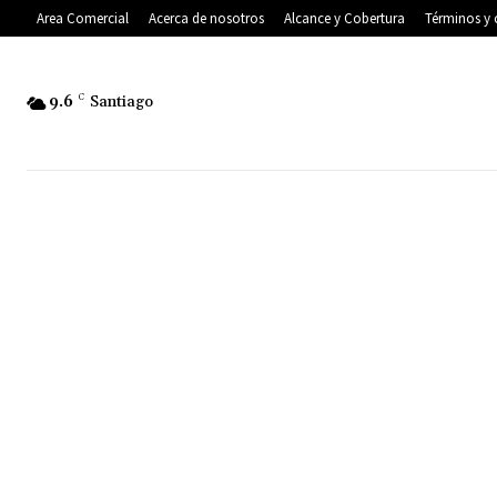
Area Comercial
Acerca de nosotros
Alcance y Cobertura
Términos y 
9.6
C
Santiago