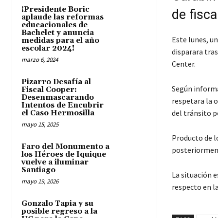
¡Presidente Boric
de fisc
aplaude las reformas
educacionales de
Bachelet y anuncia
Este lunes, u
medidas para el año
escolar 2024!
disparara tras
marzo 6, 2024
Center.
Pizarro Desafía al
Según informa
Fiscal Cooper:
Desenmascarando
respetara la 
Intentos de Encubrir
del tránsito p
el Caso Hermosilla
mayo 15, 2025
Producto de l
Faro del Monumento a
posteriorment
los Héroes de Iquique
vuelve a iluminar
Santiago
La situación 
mayo 19, 2026
respecto en l
Gonzalo Tapia y su
posible regreso a la