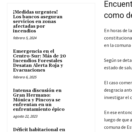
Encuent
¡Medidas urgentes!
como d
Los bancos aseguran
servicios en zonas
afectadas por
En horas de l
incendios
constitucional
febrero 5, 2024
en la comuna 
Emergencia en el
Centro-Sur: Más de 20
Según se deta
Incendios Forestales
Desatan Alerta Roja y
estado de salu
Evacuaciones
febrero 6, 2025
El caso comen
desgracia ante
Intensa discusión en
Gran Hermano:
investigar el 
Mónica y Pincoya se
enfrentan en un
enfrentamiento épico
En ese entonc
agosto 22, 2023
luego de que 
comuna de Est
Déficit habitacional en