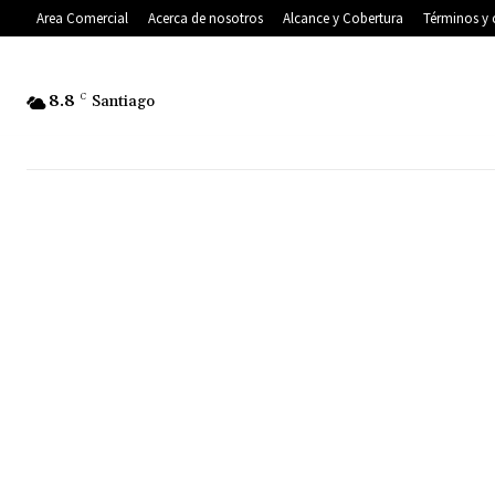
Area Comercial
Acerca de nosotros
Alcance y Cobertura
Términos y 
8.8
C
Santiago