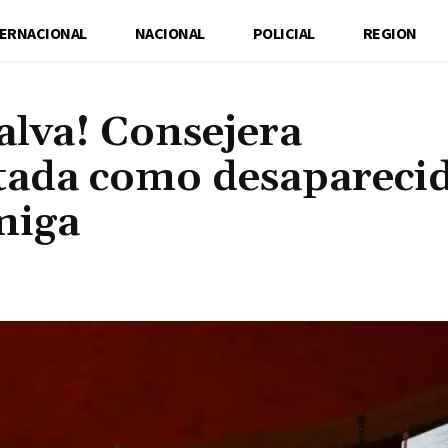
TERNACIONAL
NACIONAL
POLICIAL
REGION
alva! Consejera
rtada como desapareci
miga
Cuota