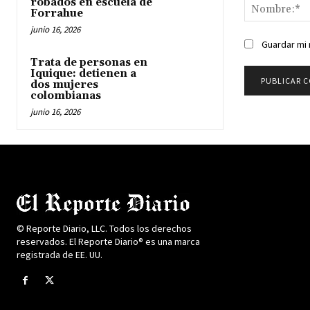
robados en escuela de
Forrahue
junio 16, 2026
Guardar mi 
Trata de personas en
Iquique: detienen a
dos mujeres
colombianas
junio 16, 2026
© Reporte Diario, LLC. Todos los derechos
reservados. El Reporte Diario® es una marca
registrada de EE. UU.