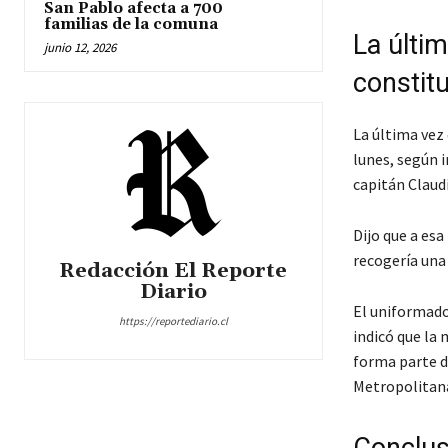
San Pablo afecta a 700
familias de la comuna
La últim
junio 12, 2026
constit
La última vez 
lunes, según i
capitán Claud
Dijo que a esa
recogería una
Redacción El Reporte
Diario
El uniformado 
https://reportediario.cl
indicó que la 
forma parte de
Metropolitan