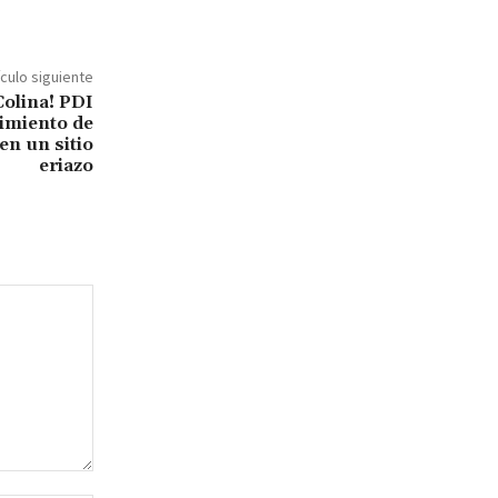
ículo siguiente
olina! PDI
imiento de
n un sitio
eriazo