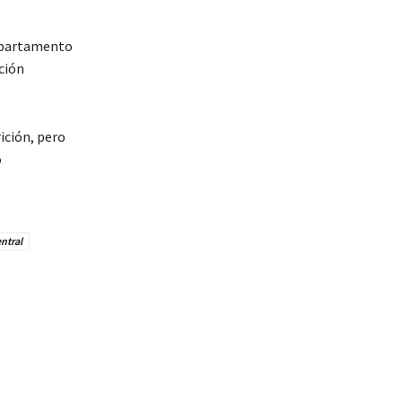
departamento
ción
ición, pero
o
ntral