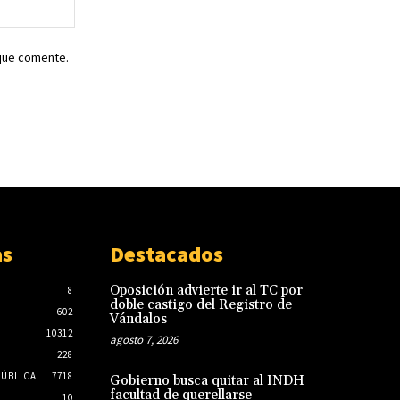
Sitio
web:
 que comente.
as
Destacados
Oposición advierte ir al TC por
8
doble castigo del Registro de
602
Vándalos
10312
agosto 7, 2026
228
PÚBLICA
7718
Gobierno busca quitar al INDH
facultad de querellarse
10