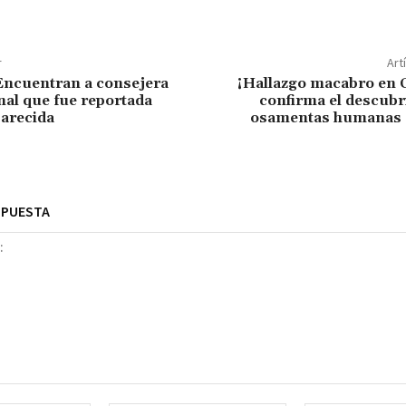
r
Art
Encuentran a consejera
¡Hallazgo macabro en C
nal que fue reportada
confirma el descubr
arecida
osamentas humanas e
SPUESTA