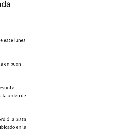
ada
de este lunes
tá en buen
resunta
o la orden de
rdió la pista
ubicado en la