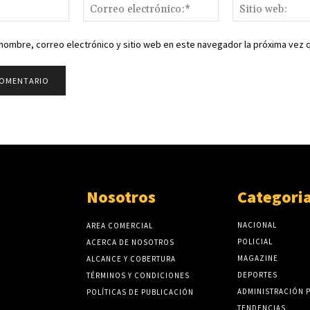
Nombre:*
Correo
electrónico:*
nombre, correo electrónico y sitio web en este navegador la próxima vez
Nosotros
Categori
NACIONAL
AREA COMERCIAL
POLICIAL
ACERCA DE NOSOTROS
MAGAZINE
ALCANCE Y COBERTURA
DEPORTES
TÉRMINOS Y CONDICIONES
ADMINISTRACIÓN 
POLÍTICAS DE PUBLICACIÓN
TENDENCIAS