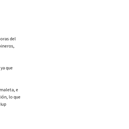
horas del
bineros,
 ya que
 maleta, e
ión, lo que
riup