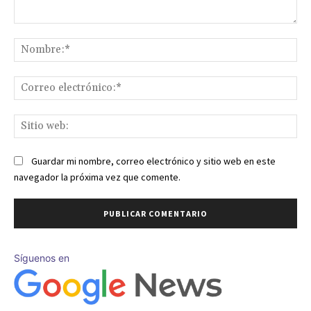
Comentario:
No
Co
ele
Sit
we
Guardar mi nombre, correo electrónico y sitio web en este
navegador la próxima vez que comente.
Síguenos en