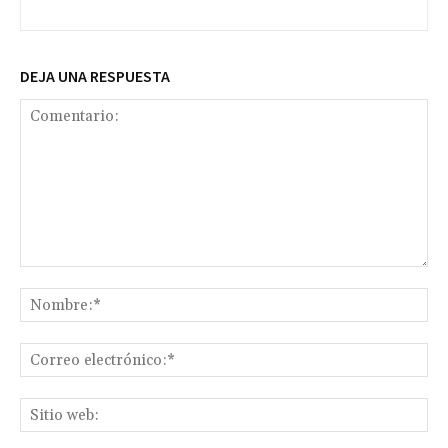
DEJA UNA RESPUESTA
Comentario:
No
Co
ele
Sit
we