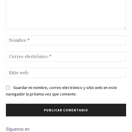
Comentario:
No
Co
ele
Sit
we
Guardar mi nombre, correo electrónico y sitio web en este
navegador la próxima vez que comente.
Síguenos en