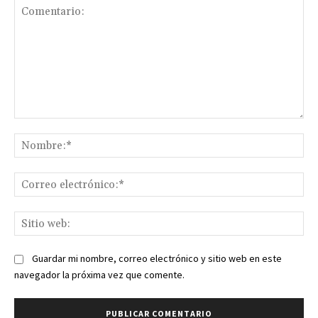
Comentario:
No
Co
ele
Sit
we
Guardar mi nombre, correo electrónico y sitio web en este
navegador la próxima vez que comente.