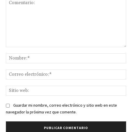
Comentario:
No
Co
ele
Sit
we
Guardar mi nombre, correo electrónico y sitio web en este
navegador la próxima vez que comente.