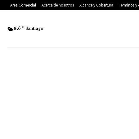
Area Comercial
Acerca de nosotros
Alcance y Cobertura
Términos y 
8.6
C
Santiago