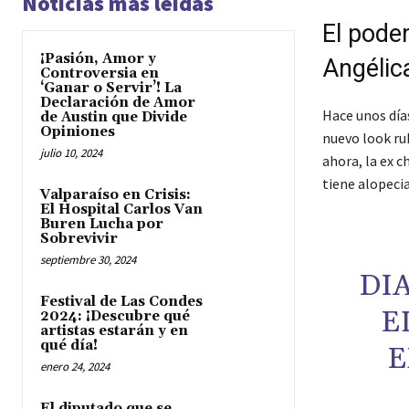
Noticias más leídas
El pode
¡Pasión, Amor y
Angélic
Controversia en
‘Ganar o Servir’! La
Declaración de Amor
Hace unos día
de Austin que Divide
Opiniones
nuevo look rub
julio 10, 2024
ahora, la ex c
tiene alopecia
Valparaíso en Crisis:
El Hospital Carlos Van
Buren Lucha por
Sobrevivir
septiembre 30, 2024
DI
Festival de Las Condes
E
2024: ¡Descubre qué
artistas estarán y en
qué día!
E
enero 24, 2024
El diputado que se