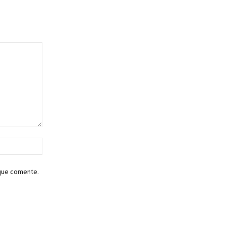
Sitio
web:
 que comente.