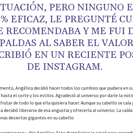
ITUACIÓN, PERO NINGUNO E
0% EFICAZ, LE PREGUNTÉ C
E RECOMENDABA Y ME FUI 
PALDAS AL SABER EL VALOR
CRIBIÓ EN UN RECIENTE PO
DE INSTAGRAM.
ento, Angélica decidió hacer todos los cambios que pudiera en su
 hasta el corte y los estilos. Agradeció al universo por darle la not
frutar de todo lo que ella quisiera hacer. Aunque su cabello se caía
 decidió liberarse de esa angustia y ofrecerla al universo. La caída
nas desiertas gigantes en su cabello.
vergüenzan», dijo Angélica. Este diagnóstico le sirvió para aprend