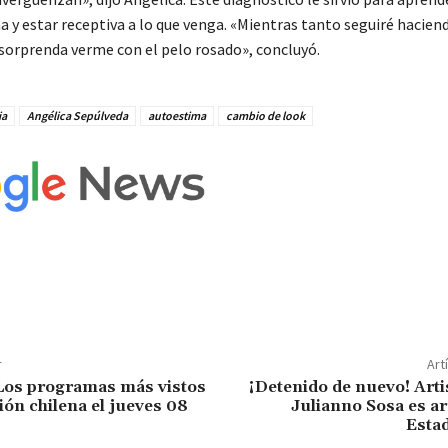
a y estar receptiva a lo que venga. «Mientras tanto seguiré hacie
 sorprenda verme con el pelo rosado», concluyó.
ia
Angélica Sepúlveda
autoestima
cambio de look
r
Art
 Los programas más vistos
¡Detenido de nuevo! Art
sión chilena el jueves 08
Julianno Sosa es a
Esta