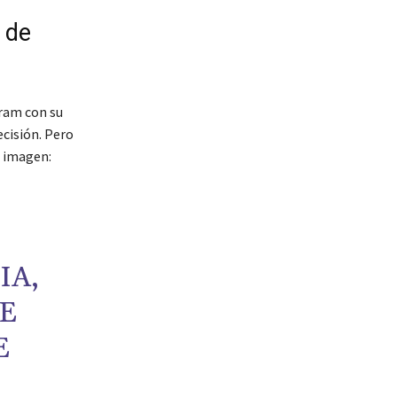
 de
gram con su
ecisión. Pero
e imagen:
IA,
UE
E