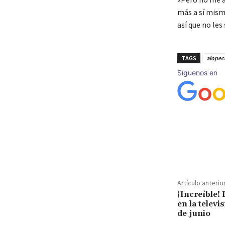
más a sí mism
así que no les
TAGS
alopec
Síguenos en
Cuota
Artículo anterio
¡Increíble!
en la televi
de junio