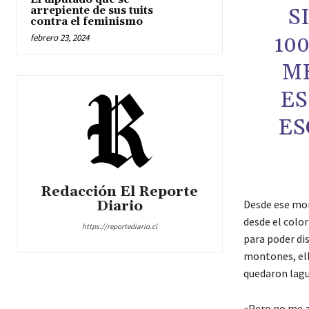
S
arrepiente de sus tuits
contra el feminismo
10
febrero 23, 2024
M
ES
ES
Redacción El Reporte
Diario
Desde ese mom
desde el color
https://reportediario.cl
para poder dis
montones, ella
quedaron lagu
«Pero no me a