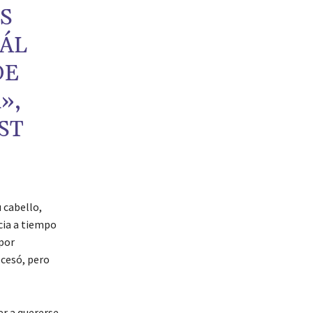
S
UÁL
DE
»,
ST
 cabello,
icia a tiempo
 por
 cesó, pero
er a quererse