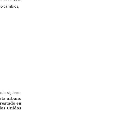
ndo cambios,
ículo siguiente
ista urbano
rrestado en
dos Unidos