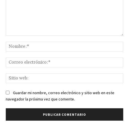
Comentario:
No
Co
ele
Sit
we
Guardar mi nombre, correo electrónico y sitio web en este
navegador la próxima vez que comente.