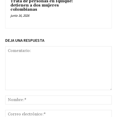
Trata de personas en Iquique:
detienen a dos mujeres
colombianas
junio 16, 2026
DEJA UNA RESPUESTA
Comentario:
No
Co