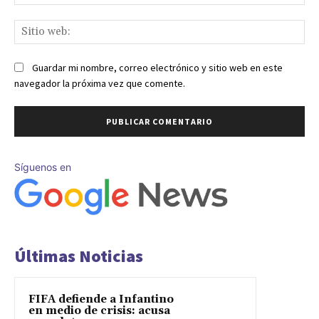
ele
Sit
we
Guardar mi nombre, correo electrónico y sitio web en este
navegador la próxima vez que comente.
Síguenos en
Últimas Noticias
FIFA defiende a Infantino
en medio de crisis: acusa