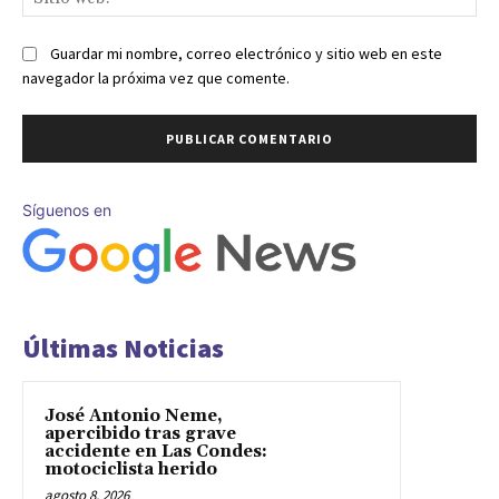
we
Guardar mi nombre, correo electrónico y sitio web en este
navegador la próxima vez que comente.
Síguenos en
Últimas Noticias
José Antonio Neme,
apercibido tras grave
accidente en Las Condes:
motociclista herido
agosto 8, 2026