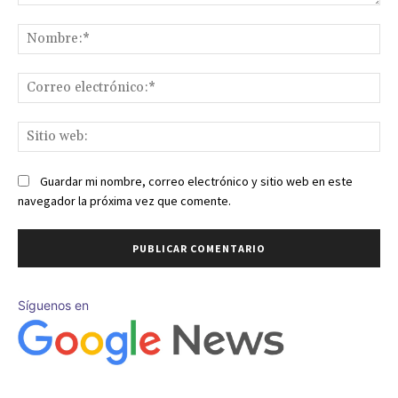
Comentario:
No
Co
ele
Sit
we
Guardar mi nombre, correo electrónico y sitio web en este
navegador la próxima vez que comente.
Síguenos en