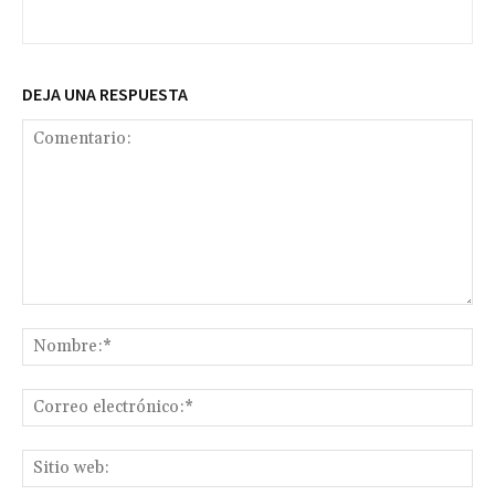
DEJA UNA RESPUESTA
Comentario:
No
Co
ele
Sit
we