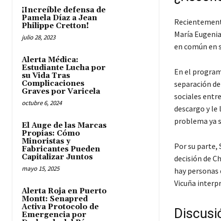
¡Increíble defensa de
Pamela Díaz a Jean
Recientemente
Philippe Cretton!
María Eugenia 
julio 28, 2023
en común en s
Alerta Médica:
Estudiante Lucha por
En el program
su Vida Tras
Complicaciones
separación de 
Graves por Varicela
sociales entr
octubre 6, 2024
descargo y le
problema ya s
El Auge de las Marcas
Propias: Cómo
Minoristas y
Por su parte, 
Fabricantes Pueden
Capitalizar Juntos
decisión de Ch
mayo 15, 2025
hay personas q
Vicuña interp
Alerta Roja en Puerto
Montt: Senapred
Activa Protocolo de
Discusi
Emergencia por