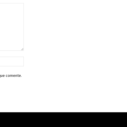
Sitio
web:
 que comente.