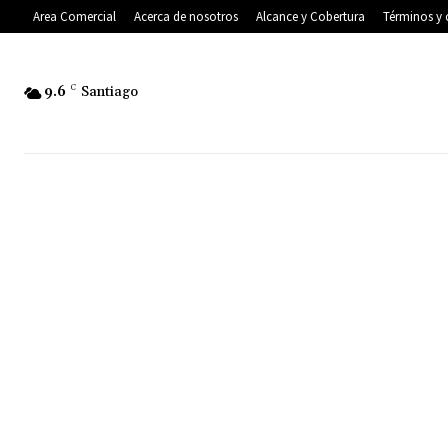
Area Comercial
Acerca de nosotros
Alcance y Cobertura
Términos y 
9.6
C
Santiago