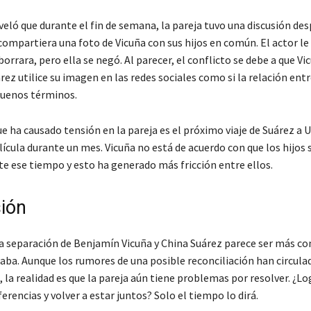
eló que durante el fin de semana, la pareja tuvo una discusión des
compartiera una foto de Vicuña con sus hijos en común. El actor le
borrara, pero ella se negó. Al parecer, el conflicto se debe a que Vi
rez utilice su imagen en las redes sociales como si la relación entr
buenos términos.
e ha causado tensión en la pareja es el próximo viaje de Suárez a 
ícula durante un mes. Vicuña no está de acuerdo con que los hijos 
te ese tiempo y esto ha generado más fricción entre ellos.
ión
a separación de Benjamín Vicuña y China Suárez parece ser más c
aba. Aunque los rumores de una posible reconciliación han circula
, la realidad es que la pareja aún tiene problemas por resolver. ¿L
ferencias y volver a estar juntos? Solo el tiempo lo dirá.