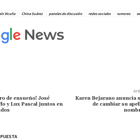
ín Vicuña
China Suárez
paneles de discusión
redes sociales
rumores
s
r
Art
ro de ensueño! José
Karen Bejarano anuncia s
fo y Lux Pascal juntos en
de cambiar su apel
idos
nombre
SPUESTA