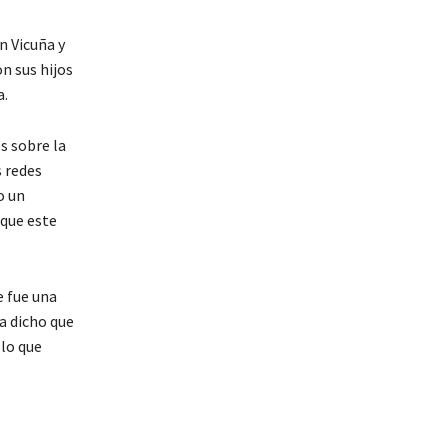
n Vicuña y
n sus hijos
a.
s sobre la
s redes
o un
 que este
e fue una
a dicho que
 lo que