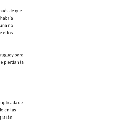
pués de que
 habría
cuña no
e ellos
Uruguay para
se pierdan la
omplicada de
do en las
ograrán