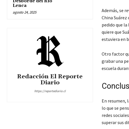
Desborde del Río
Lenca
Además, se rev
agosto 24, 2025
China Suárez 
pedido que la 
quiere que Suá
estuviera en 
Otro factor qu
grabar una pel
escuela duran
Redacción El Reporte
Diario
Conclus
https://reportediario.cl
En resumen, l
lo que se pens
redes sociales
superar sus di