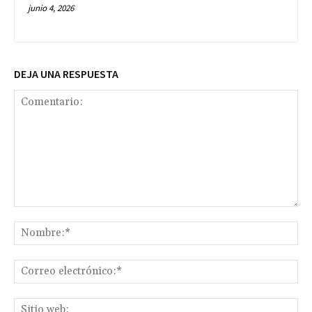
junio 4, 2026
DEJA UNA RESPUESTA
Comentario:
No
Co
ele
Sit