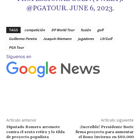
@PGATOUR. JUNE 6, 2023.
TAGS
competición
DP World Tour
fusión
golf
Guillermo Pereira
Joaquín Niemann
jugadores
LIV Golf
PGA Tour
Síguenos en
Artículo anterior
Artículo siguiente
Diputado Romero arremete
¡Increíble! Presidente Boric
contra el sexto retiro y lo tilda
firma proyecto para aumentar
de proyecto populista
el Bono Invierno en $60.000