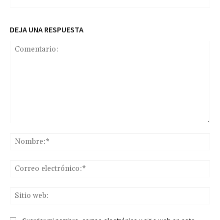
DEJA UNA RESPUESTA
Comentario:
No
Co
ele
Sit
we