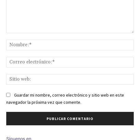
Comentario:
No
Co
ele
Sit
we
Guardar mi nombre, correo electrónico y sitio web en este
navegador la próxima vez que comente.
Síguenos en