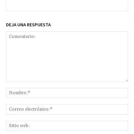
DEJA UNA RESPUESTA
Comentario:
No
Co
ele
Sit
we