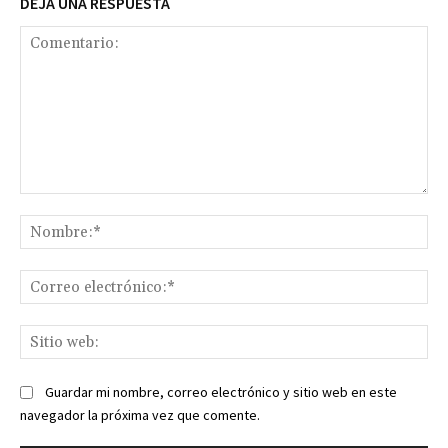
DEJA UNA RESPUESTA
Comentario:
No
Co
ele
Sit
we
Guardar mi nombre, correo electrónico y sitio web en este
navegador la próxima vez que comente.