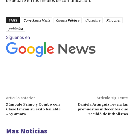
de debate en los medios de comunicación.
TAGS
Cony Santa María
Cuenta Pública
dictadura
Pinochet
polémica
Síguenos en
Artículo anterior
Artículo siguiente
Zúmbale Primo y Combo con
Daniela Aránguiz revela las
Clase lanzan su éxito bailable
propuestas indecentes que
«Ay amor»
recibió de futbolistas
Mas Noticias