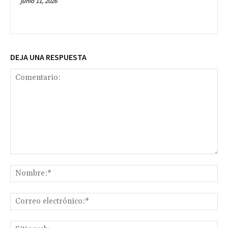
junio 11, 2026
DEJA UNA RESPUESTA
Comentario:
No
Co
ele
Sit