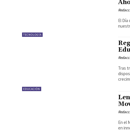
Aho
Redacci
El Día
nuestr
TECNOLOGÍA
Reg
Edu
Redacci
Tras t
dispos
crecim
EDUCACIÓN
Len
Mov
Redacci
En el 
en inn