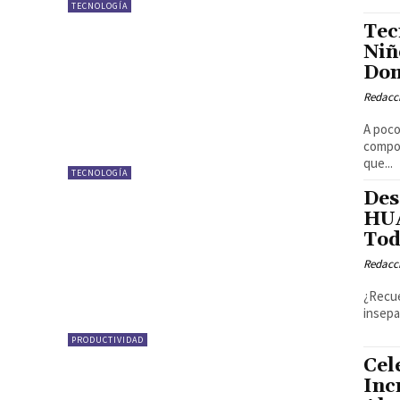
TECNOLOGÍA
Tec
Niñ
Dom
Redacci
A poco
compor
que...
TECNOLOGÍA
Des
HUA
Tod
Redacci
¿Recue
insepa
PRODUCTIVIDAD
Cel
Inc