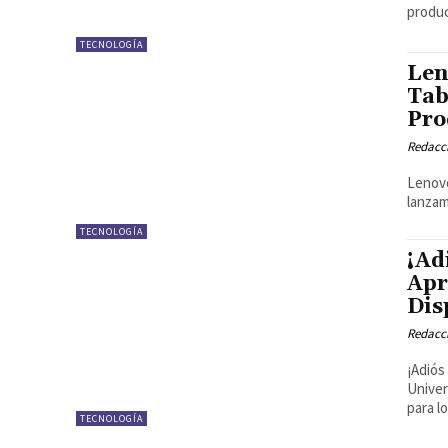
produc
TECNOLOGÍA
Len
Tab
Pro
Redacci
Lenovo
lanzam
TECNOLOGÍA
¡Ad
Apr
Dis
Redacci
¡Adiós
Univer
para l
TECNOLOGÍA