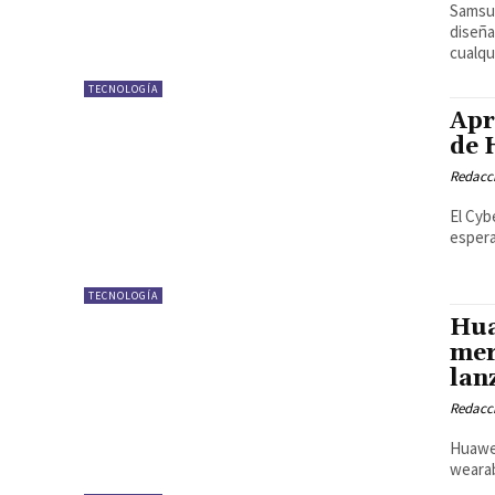
Samsun
diseña
cualqu
TECNOLOGÍA
Apr
de 
Redacci
El Cyb
espera
TECNOLOGÍA
Hua
mer
lan
Redacci
Huawei
wearab