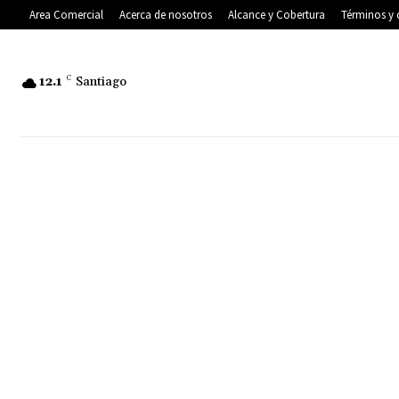
Area Comercial
Acerca de nosotros
Alcance y Cobertura
Términos y 
12.1
C
Santiago