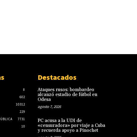
as
Destacados
Ataques rusos: bombardeo
8
alcanzó estadio de fútbol en
602
Odesa
10312
agosto 7, 2026
229
PÚBLICA
7731
PC acusa a la UDI de
«censuradora» por viaje a Cuba
10
y recuerda apoyo a Pinochet