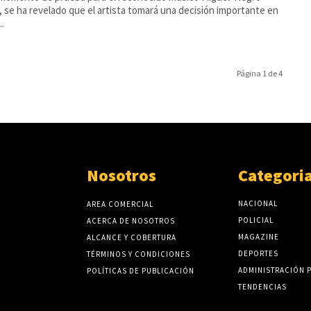
, se ha revelado que el artista tomará una decisión importante en
..
Página 1 de 4
Nosotros
Categori
NACIONAL
AREA COMERCIAL
POLICIAL
ACERCA DE NOSOTROS
MAGAZINE
ALCANCE Y COBERTURA
DEPORTES
TÉRMINOS Y CONDICIONES
ADMINISTRACIÓN 
POLÍTICAS DE PUBLICACIÓN
TENDENCIAS