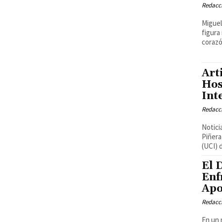
Redacci
Miguel
figura
corazó
Art
Hos
Int
Redacci
Notici
Piñera
(UCI) d
El 
Enf
Apo
Redacci
En un 