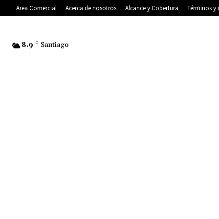
Area Comercial
Acerca de nosotros
Alcance y Cobertura
Términos y 
8.9
C
Santiago