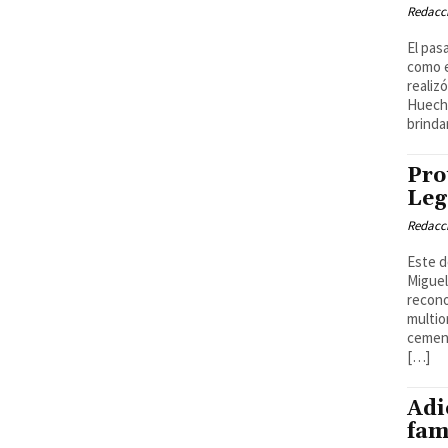
Redacci
El pas
como e
realiz
Huechu
brinda
Pro
Leg
Redacci
Este d
Miguel
recono
multio
cement
[…]
Adi
fam