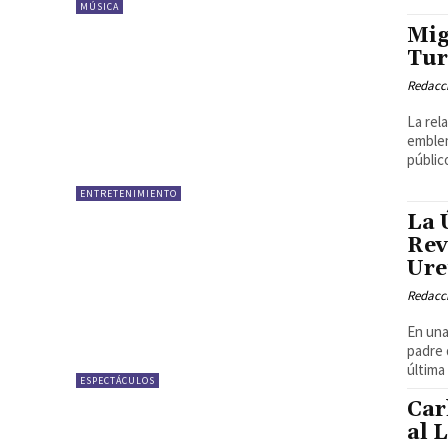
MÚSICA
Mig
Tur
Redacci
La rel
emblem
públic
ENTRETENIMIENTO
La 
Rev
Ure
Redacci
En una
padre 
última
ESPECTÁCULOS
Car
al 