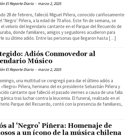
ón El Reporte Diario
-
marzo 2, 2025
ado 28 de febrero, falleció Miguel Piñera, conocido cariñosamente
l ‘Negro’ Piñera, a la edad de 70 años. Este fin de semana, se
ó el velorio del legendario cantante en el Parque del Recuerdo de
raba, donde familiares, amigos y seguidores acudieron para
rle su último adiós. Entre las personas que llegaron hasta […]
tegido: Adiós Conmovedor al
endario Músico
ón El Reporte Diario
-
marzo 2, 2025
omingo, una multitud se congregó para dar el último adiós a
 «Negro» Piñera, hermano del ex presidente Sebastián Piñera y
cido cantante que falleció el pasado viernes a causa de una falla
rgánica tras luchar contra la leucemia. El funeral, realizado en el
erio Parque del Recuerdo, contó con la presencia de familiares,
ós al ‘Negro’ Piñera: Homenaje de
osos a un ícono de la música chilena