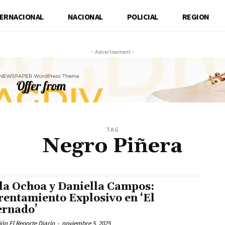
TERNACIONAL
NACIONAL
POLICIAL
REGION
- Advertisement -
TAG
Negro Piñera
la Ochoa y Daniella Campos:
rentamiento Explosivo en ‘El
ernado’
ón El Reporte Diario
-
noviembre 5, 2025