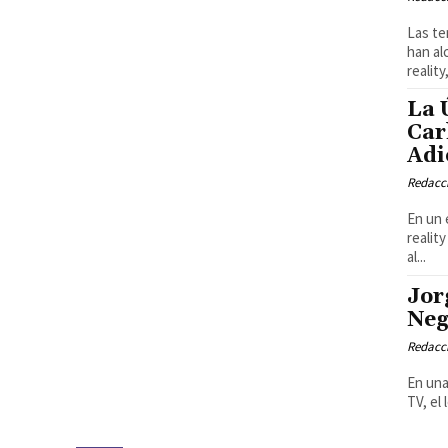
Las te
han al
reality,
La 
Car
Adi
Redacci
En un 
realit
al...
Jor
Neg
Redacci
En una
TV, el