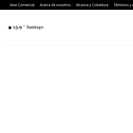
Area Comercial
Acerca de nosotros
Alcance y Cobertura
Términos y 
15.9
C
Santiago