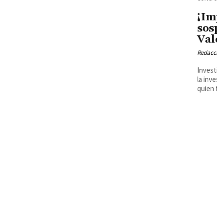
¡Im
sos
Val
Redacci
Invest
la inv
quien 