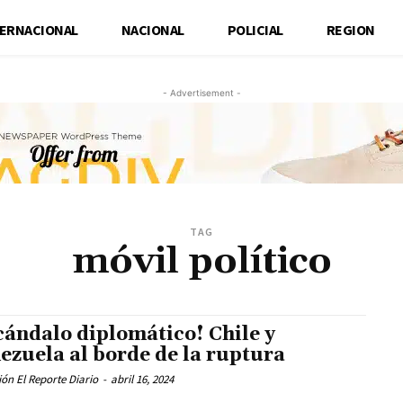
TERNACIONAL
NACIONAL
POLICIAL
REGION
- Advertisement -
TAG
móvil político
cándalo diplomático! Chile y
ezuela al borde de la ruptura
ón El Reporte Diario
-
abril 16, 2024