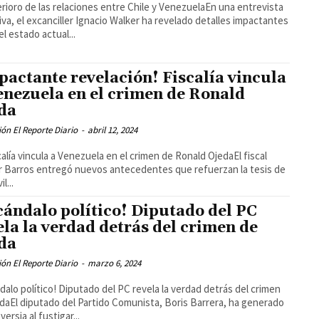
erioro de las relaciones entre Chile y VenezuelaEn una entrevista
iva, el excanciller Ignacio Walker ha revelado detalles impactantes
el estado actual...
pactante revelación! Fiscalía vincula
enezuela en el crimen de Ronald
da
ón El Reporte Diario
-
abril 12, 2024
calía vincula a Venezuela en el crimen de Ronald OjedaEl fiscal
 Barros entregó nuevos antecedentes que refuerzan la tesis de
l...
cándalo político! Diputado del PC
ela la verdad detrás del crimen de
da
ón El Reporte Diario
-
marzo 6, 2024
dalo político! Diputado del PC revela la verdad detrás del crimen
daEl diputado del Partido Comunista, Boris Barrera, ha generado
ersia al fustigar...