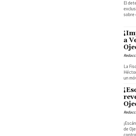
El det
exclus
sobre 
¡Im
a V
Oje
Redacci
La Fis
Héctor
un móvi
¡Es
rev
Oje
Redacci
¡Escán
de Oje
controv