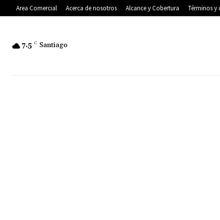
Area Comercial
Acerca de nosotros
Alcance y Cobertura
Términos y 
7.5
C
Santiago