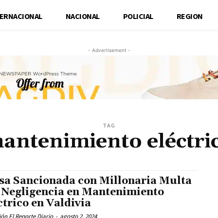
TERNACIONAL
NACIONAL
POLICIAL
REGION
- Advertisement -
TAG
antenimiento eléctri
sa Sancionada con Millonaria Multa
 Negligencia en Mantenimiento
ctrico en Valdivia
ón El Reporte Diario
-
agosto 2, 2024