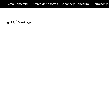
Area Comercial
Acerca de nosotros
Alcance y Cobertura
Términos y 
15
C
Santiago