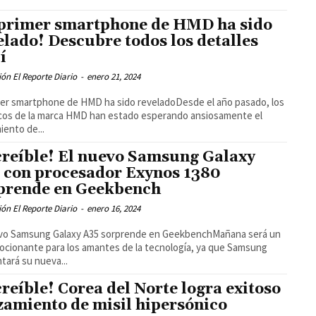
 primer smartphone de HMD ha sido
elado! Descubre todos los detalles
í
ón El Reporte Diario
-
enero 21, 2024
mer smartphone de HMD ha sido reveladoDesde el año pasado, los
cos de la marca HMD han estado esperando ansiosamente el
iento de...
creíble! El nuevo Samsung Galaxy
 con procesador Exynos 1380
prende en Geekbench
ón El Reporte Diario
-
enero 16, 2024
evo Samsung Galaxy A35 sorprende en GeekbenchMañana será un
ocionante para los amantes de la tecnología, ya que Samsung
tará su nueva...
creíble! Corea del Norte logra exitoso
zamiento de misil hipersónico