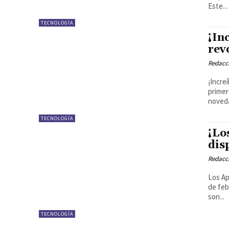
Este...
TECNOLOGÍA
¡In
rev
Redacci
¡Incre
primer
noveda
TECNOLOGÍA
¡Lo
dis
Redacci
Los Ap
de febrero Desde su introducción en WW
son...
TECNOLOGÍA