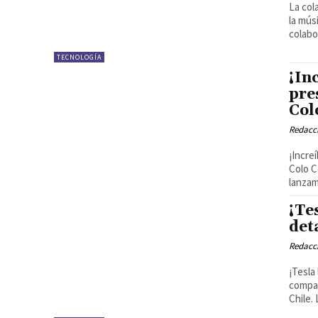
La col
la mús
colabo
TECNOLOGÍA
¡In
pre
Col
Redacci
¡Incre
Colo C
lanzam
¡Te
det
Redacci
¡Tesla
compañ
Chile. 