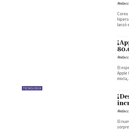
Redacci
Corea 
hipers
lanzó 
¡Ap
80.
Redacci
El esp
Apple 
mixta,.
TECNOLOGÍA
¡De
inc
Redacci
El nue
sorpre