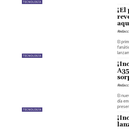
TECNOLOGÍA
¡El
rev
aqu
Redacci
El pri
fanáti
lanzam
TECNOLOGÍA
¡In
A35
sor
Redacci
El nu
día em
presen
TECNOLOGÍA
¡In
lan